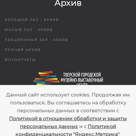
Архив
БОЛЬШОЙ ЗАЛ - АРХИВ
МАЛЫЙ ЗАЛ - АРХИВ
ЛЕКЦИОННЫЙ ЗАЛ - АРХИВ
ПРОЧИЙ АРХИВ
ФОТООТЧЕТЫ
Данный сайт использует cookies. Продолжая им
tgmvc.tver@gmail.com
пользоваться, Вы соглашаетесь на обработку
персональных данных в соответствии с
ТВЕРЬ
Политикой в отношении обработки и защиты
УЛ. СОВЕТСКАЯ, 54
персональных данных
и с
Политикой
конфиденциальности "Яндекс.Метрика"
.